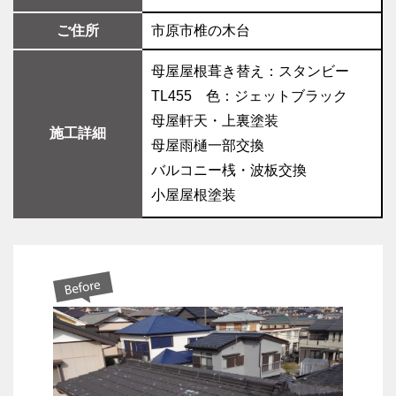
ご住所
市原市椎の木台
母屋屋根葺き替え：スタンビー
TL455 色：ジェットブラック
母屋軒天・上裏塗装
施工詳細
母屋雨樋一部交換
バルコニー桟・波板交換
小屋屋根塗装