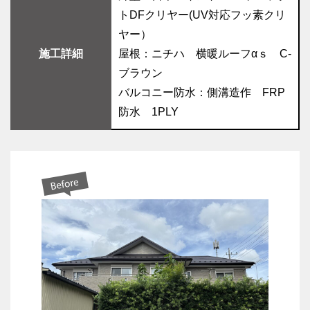
トDFクリヤー(UV対応フッ素クリ
ヤー）
施工詳細
屋根：ニチハ 横暖ルーフαｓ C-
ブラウン
バルコニー防水：側溝造作 FRP
防水 1PLY