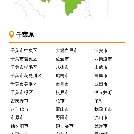
千葉県
千葉市中央区
大網白里市
浦安市
千葉市若葉区
佐倉市
四街道市
千葉市稲毛区
八街市
山武市
千葉市花見川区
船橋市
富里市
千葉市美浜区
市川市
成田市
千葉市緑区
松戸市
酒々井町
習志野市
柏市
栄町
八千代市
流山市
我孫子市
市原市
野田市
流山市
袖ヶ浦市
鎌ヶ谷市
茂原市