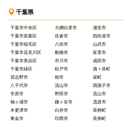
千葉県
千葉市中央区
大網白里市
浦安市
千葉市若葉区
佐倉市
四街道市
千葉市稲毛区
八街市
山武市
千葉市花見川区
船橋市
富里市
千葉市美浜区
市川市
成田市
千葉市緑区
松戸市
酒々井町
習志野市
柏市
栄町
八千代市
流山市
我孫子市
市原市
野田市
流山市
袖ヶ浦市
鎌ヶ谷市
茂原市
木更津市
白井市
長柄町
東金市
印西市
長南町