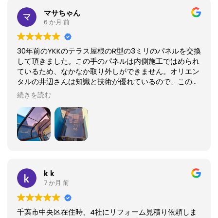
りで、本当に感謝しております。
マサちゃん
6 か月 前
根来さん、次も、よろしくお願いしますね！
30年前のYKKのテラス屋根のR型の3ミリのパネルを交換
して頂きました。この手のパネルは内側施工ではめられ
ているため、なかなか取り外しができません。オリエン
タルの井辺さんは知識と技術が優れているので、このよ
うな大変な作業も難なくこなしてくださいました。千
続きを読む
葉、東京東部のYKKのパネルを交換したい方は、諦めな
いでください。オリエンタルホームサービスに依頼して
みましょう。
k k
7 か月 前
千葉市中央区在住時、4社にリフォーム見積り依頼しま