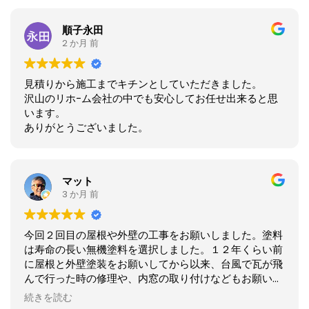
順子永田
2 か月 前
見積りから施工までキチンとしていただきました。
沢山のリホ−ム会社の中でも安心してお任せ出来ると思
います。
ありがとうございました。
マット
3 か月 前
今回２回目の屋根や外壁の工事をお願いしました。塗料
は寿命の長い無機塗料を選択しました。１２年くらい前
に屋根と外壁塗装をお願いしてから以来、台風で瓦が飛
んで行った時の修理や、内窓の取り付けなどもお願いす
るなど、我が家のメンテナンス工事屋さんになってま
続きを読む
す。非常に丁寧な工事をしていただき、職人さんの技術