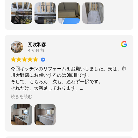
は高く、明るく好感の持てる人柄でよかったです。特
に、ベランダは長年の雨による支えている鉄製の柱が錆
びてボロボロになっていたのですが、絶妙な技術で修繕
していただき感謝です。（青空が写っている写真は下か
ら見た修理後の柱）
瓦吹和彦
4 か月 前
今回キッチンのリフォームをお願いしました。実は、市
川大野店にお願いするのは3回目です。
そして、もちろん、次も、迷わず一択です。
それだけ、大満足しております。
続きを読む
仕上がりはもちろんですが、職人さんも含めた、常にお
客様目線での提案、丁寧なご対応は、本当にいい素晴ら
しいと思います。
家の構造上、困難な施工が多く、ご苦労をおかけします
が、完了してみると、そんなことを感じさせない仕上が