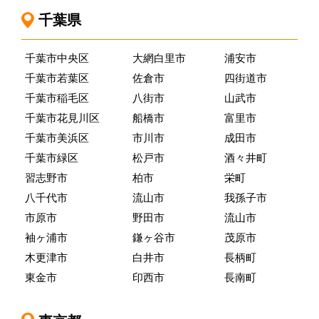
千葉県
千葉市中央区
大網白里市
浦安市
千葉市若葉区
佐倉市
四街道市
千葉市稲毛区
八街市
山武市
千葉市花見川区
船橋市
富里市
千葉市美浜区
市川市
成田市
千葉市緑区
松戸市
酒々井町
習志野市
柏市
栄町
八千代市
流山市
我孫子市
市原市
野田市
流山市
袖ヶ浦市
鎌ヶ谷市
茂原市
木更津市
白井市
長柄町
東金市
印西市
長南町