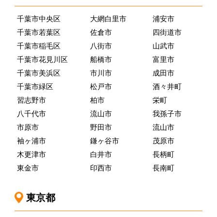
千葉市中央区
大網白里市
浦安市
千葉市若葉区
佐倉市
四街道市
千葉市稲毛区
八街市
山武市
千葉市花見川区
船橋市
富里市
千葉市美浜区
市川市
成田市
千葉市緑区
松戸市
酒々井町
習志野市
柏市
栄町
八千代市
流山市
我孫子市
市原市
野田市
流山市
袖ヶ浦市
鎌ヶ谷市
茂原市
木更津市
白井市
長柄町
東金市
印西市
長南町
東京都