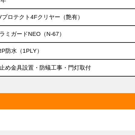
3年
Vプロテクト4Fクリヤー（艶有）
ラミガードNEO（N-67）
RP防水（1PLY）
止め金具設置・防蟻工事・門灯取付