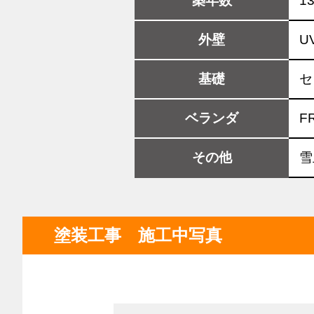
築年数
1
外壁
U
基礎
セ
ベランダ
F
その他
雪
塗装工事 施工中写真