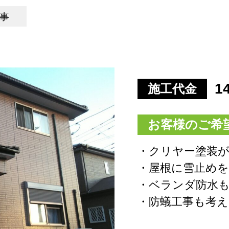
工事
1
施工代金
お客様のご希
・クリヤー塗装
・屋根に雪止め
・ベランダ防水
・防蟻工事も考