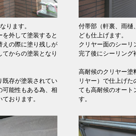
となります。
付帯部（軒裏、雨樋
ーを外して塗装すると
ども仕上げます。
替えの際に塗り残しが
クリヤー面のシーリ
してからの塗装となり
完了後にシーリング
高耐候のクリヤー塗料
り既存が塗装されてい
リヤー）で仕上げた
の可能性もある為、相
ても高耐候のオート
いております。
す。