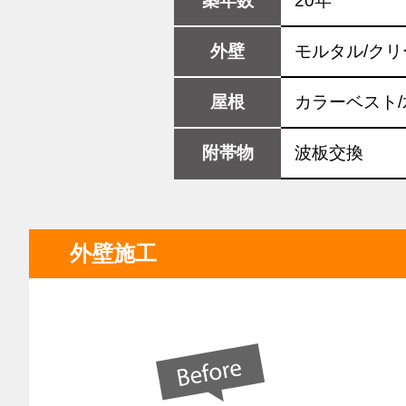
築年数
20年
外壁
モルタル/クリ
屋根
カラーベスト
附帯物
波板交換
外壁施工