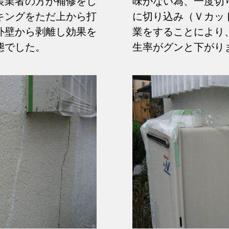
装業者の方が補修をし
味がない為、一度切
キングをただ上から打
に切り込み（Ｖカッ
外壁から剥離し効果を
業をすることにより
態でした。
生率がグンと下がり