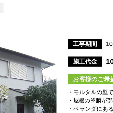
工事期間
1
1
施工代金
お客様のご希
・モルタルの壁
・屋根の塗膜が
・ベランダにあ