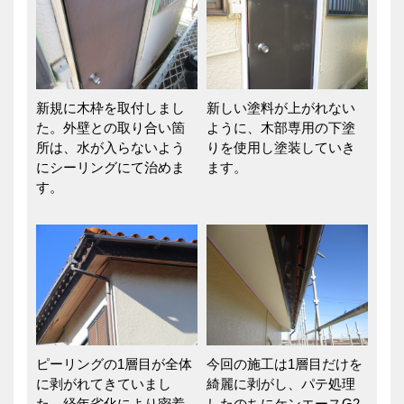
新規に木枠を取付しまし
新しい塗料が上がれない
た。外壁との取り合い箇
ように、木部専用の下塗
所は、水が入らないよう
りを使用し塗装していき
にシーリングにて治めま
ます。
す。
ピーリングの1層目が全体
今回の施工は1層目だけを
に剥がれてきていまし
綺麗に剥がし、パテ処理
た。経年劣化により密着
したのちにケンエースG2