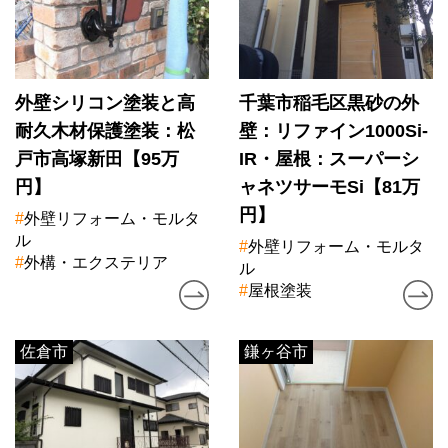
外壁シリコン塗装と高
千葉市稲毛区黒砂の外
耐久木材保護塗装：松
壁：リファイン1000Si-
戸市高塚新田【95万
IR・屋根：スーパーシ
円】
ャネツサーモSi【81万
円】
#
外壁リフォーム・モルタ
ル
#
外壁リフォーム・モルタ
#
外構・エクステリア
ル
#
屋根塗装
佐倉市
鎌ヶ谷市