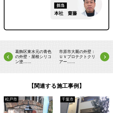
担当
本社 齋藤
葛飾区東水元の青色
市原市大厩の外壁：
の外壁・屋根シリコ
ＵＶプロテクトクリ
ン塗……
アー……
【関連する施工事例】
松戸市
千葉市