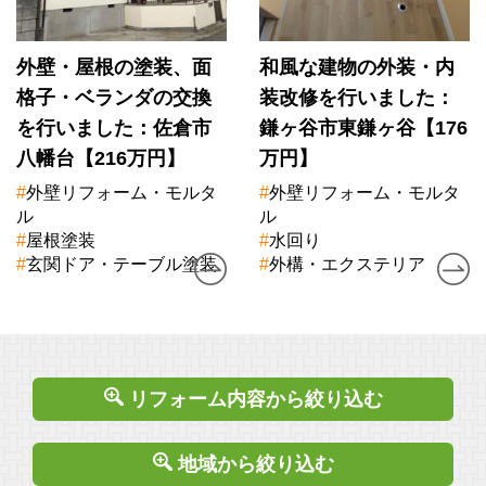
外壁・屋根の塗装、面
和風な建物の外装・内
格子・ベランダの交換
装改修を行いました：
を行いました：佐倉市
鎌ヶ谷市東鎌ヶ谷【176
八幡台【216万円】
万円】
#
外壁リフォーム・モルタ
#
外壁リフォーム・モルタ
ル
ル
#
屋根塗装
#
水回り
#
玄関ドア・テーブル塗装
#
外構・エクステリア
リフォーム内容から絞り込む
地域から絞り込む