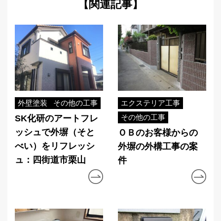
【関連記事】
外壁塗装
その他の工事
エクステリア工事
その他の工事
SK化研のアートフレ
ッシュで外塀（そと
ＯＢのお客様からの
べい）をリフレッシ
外塀の外構工事の案
ュ：四街道市栗山
件