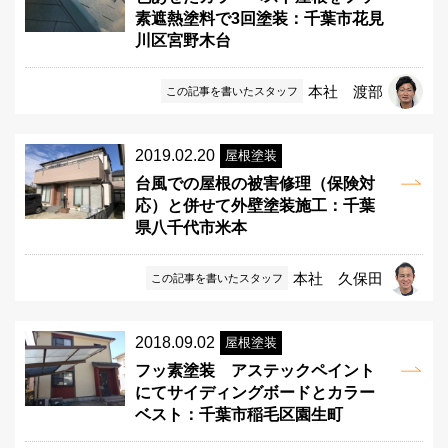
素遮熱塗料で3回塗装：千葉市花見
川区宮野木台
本社 渡部
この記事を書いたスタッフ
2019.02.20
屋根塗装
台風での屋根の被害修理（保険対
応）と併せて外壁塗装施工：千葉
県八千代市米本
本社 久保田
この記事を書いたスタッフ
2018.09.02
屋根塗装
フッ素塗装 アステックペイント
にてサイディングボードとカラー
ベスト：千葉市稲毛区園生町