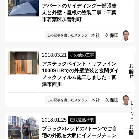
アパートのサイディング一部張替
えと外壁・屋根の塗装工事：千葉
市若葉区加曽利町
本社 久保田
この記事を書いたスタッフ
2018.03.21
その他の工事
お問合わせ
アステックペイント・リファイン
1000Si-IRでの外壁塗装と玄関ダイ
ノックフィルム施工しました：富
津市西川
本社 久保田
この記事を書いたスタッフ
LINEお問合せ
2018.01.25
屋根遮熱塗装
ブラック×レッドの2トーンでご自
宅の外観を大胆にイメージチェン