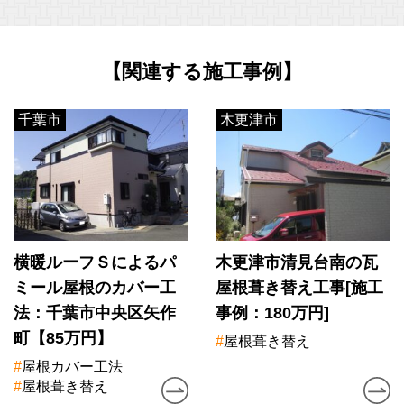
【関連する施工事例】
千葉市
木更津市
横暖ルーフＳによるパ
木更津市清見台南の瓦
ミール屋根のカバー工
屋根葺き替え工事[施工
法：千葉市中央区矢作
事例：180万円]
町【85万円】
#
屋根葺き替え
#
屋根カバー工法
#
屋根葺き替え