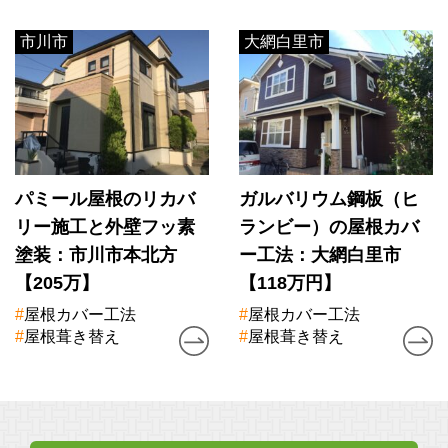
市川市
大網白里市
パミール屋根のリカバ
ガルバリウム鋼板（ヒ
リー施工と外壁フッ素
ランビー）の屋根カバ
塗装：市川市本北方
ー工法：大網白里市
【205万】
【118万円】
#
屋根カバー工法
#
屋根カバー工法
#
屋根葺き替え
#
屋根葺き替え