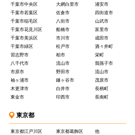
千葉市中央区
大網白里市
浦安市
千葉市若葉区
佐倉市
四街道市
千葉市稲毛区
八街市
山武市
千葉市花見川区
船橋市
富里市
千葉市美浜区
市川市
成田市
千葉市緑区
松戸市
酒々井町
習志野市
柏市
栄町
八千代市
流山市
我孫子市
市原市
野田市
流山市
袖ヶ浦市
鎌ヶ谷市
茂原市
木更津市
白井市
長柄町
東金市
印西市
長南町
東京都
東京都江戸川区
東京都葛飾区
他