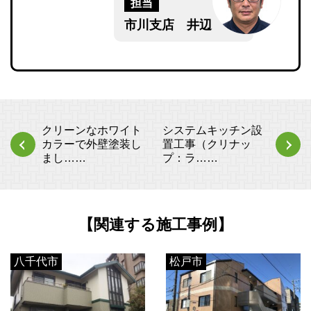
担当
市川支店 井辺
クリーンなホワイト
システムキッチン設
カラーで外壁塗装し
置工事（クリナッ
まし……
プ：ラ……
【関連する施工事例】
八千代市
松戸市