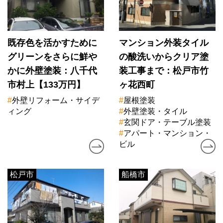
既存色を活かすために
マンション外装タイル
グリーンをさらに鮮や
の酸洗いからクリア塗
かに外壁塗装：八千代
装工事まで：松戸市竹
市村上【133万円】
ヶ花西町
#
外壁リフォーム・サイデ
#
屋根塗装
ィング
#
外壁塗装・タイル
#
玄関ドア・テーブル塗装
#
アパート・マンション・
ビル
松戸市
船橋市