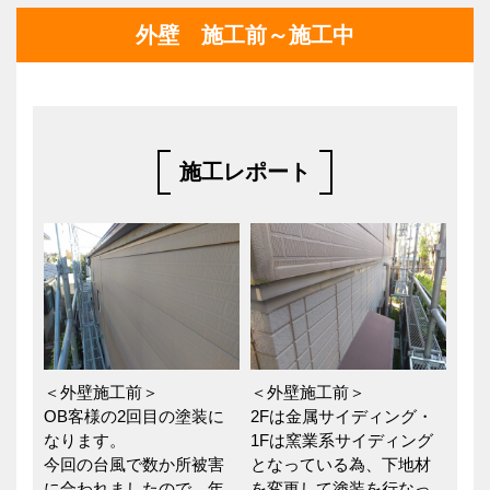
外壁 施工前～施工中
施工レポート
＜外壁施工前＞
＜外壁施工前＞
OB客様の2回目の塗装に
2Fは金属サイディング・
なります。
1Fは窯業系サイディング
今回の台風で数か所被害
となっている為、下地材
に合われましたので、年
を変更して塗装を行なっ