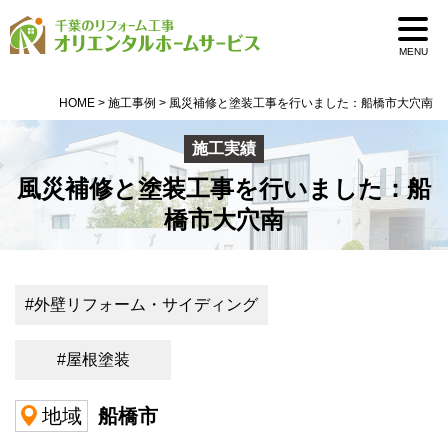
0pass1
MENU
HOME
>
施工事例
>
風災補修と塗装工事を行いました：船橋市大穴南
施工実績
風災補修と塗装工事を行いました：船
橋市大穴南
#外壁リフォーム・サイディング
#屋根塗装
船橋市
地域