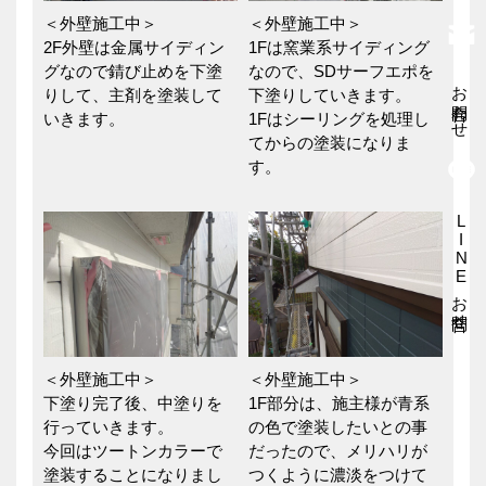
＜外壁施工中＞
＜外壁施工中＞
2F外壁は金属サイディン
1Fは窯業系サイディング
グなので錆び止めを下塗
なので、SDサーフエポを
お問合わせ
りして、主剤を塗装して
下塗りしていきます。
いきます。
1Fはシーリングを処理し
てからの塗装になりま
す。
LINEお問合せ
＜外壁施工中＞
＜外壁施工中＞
下塗り完了後、中塗りを
1F部分は、施主様が青系
行っていきます。
の色で塗装したいとの事
今回はツートンカラーで
だったので、メリハリが
塗装することになりまし
つくように濃淡をつけて