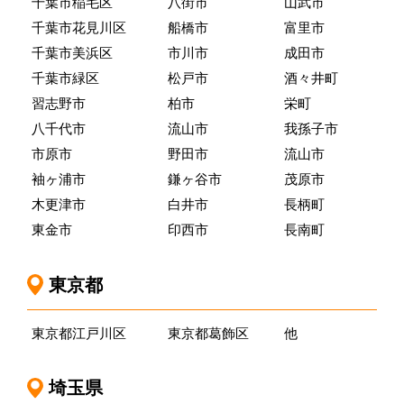
千葉市稲毛区
八街市
山武市
千葉市花見川区
船橋市
富里市
千葉市美浜区
市川市
成田市
千葉市緑区
松戸市
酒々井町
習志野市
柏市
栄町
八千代市
流山市
我孫子市
市原市
野田市
流山市
袖ヶ浦市
鎌ヶ谷市
茂原市
木更津市
白井市
長柄町
東金市
印西市
長南町
東京都
東京都江戸川区
東京都葛飾区
他
埼玉県