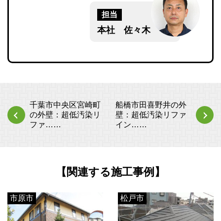
担当
本社 佐々木
千葉市中央区宮崎町
船橋市田喜野井の外
の外壁：超低汚染リ
壁：超低汚染リファ
ファ……
イン……
【関連する施工事例】
市原市
松戸市