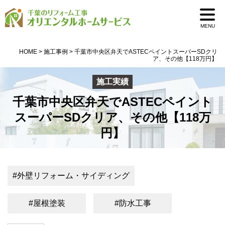
0pass1
MENU
HOME
>
施工事例
>
千葉市中央区弁天でASTECペイントスーパーSDクリ
ア、その他【118万円】
施工実績
千葉市中央区弁天でASTECペイント
スーパーSDクリア、その他【118万
円】
#外壁リフォーム・サイディング
#屋根塗装
#防水工事