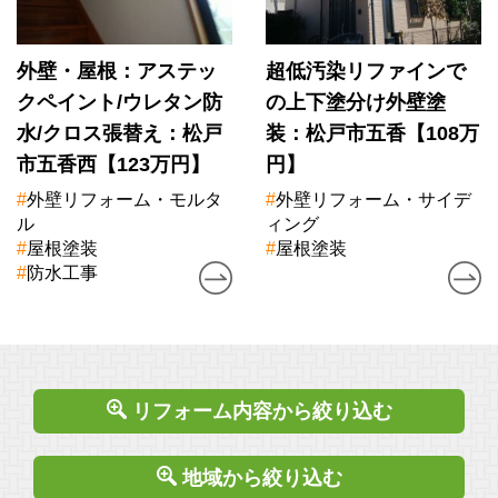
外壁・屋根：アステッ
超低汚染リファインで
クペイント/ウレタン防
の上下塗分け外壁塗
水/クロス張替え：松戸
装：松戸市五香【108万
市五香西【123万円】
円】
#
外壁リフォーム・モルタ
#
外壁リフォーム・サイデ
ル
ィング
#
屋根塗装
#
屋根塗装
#
防水工事
リフォーム内容から絞り込む
地域から絞り込む