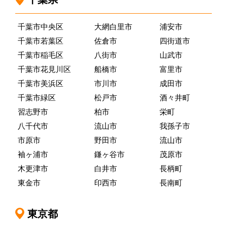
千葉市中央区
大網白里市
浦安市
千葉市若葉区
佐倉市
四街道市
千葉市稲毛区
八街市
山武市
千葉市花見川区
船橋市
富里市
千葉市美浜区
市川市
成田市
千葉市緑区
松戸市
酒々井町
習志野市
柏市
栄町
八千代市
流山市
我孫子市
市原市
野田市
流山市
袖ヶ浦市
鎌ヶ谷市
茂原市
木更津市
白井市
長柄町
東金市
印西市
長南町
東京都