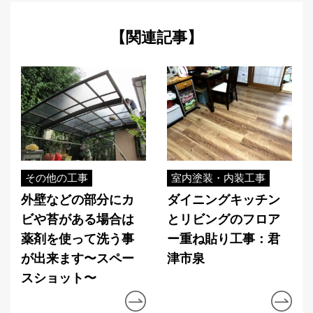
【関連記事】
その他の工事
室内塗装・内装工事
外壁などの部分にカ
ダイニングキッチン
ビや苔がある場合は
とリビングのフロア
薬剤を使って洗う事
ー重ね貼り工事：君
が出来ます〜スペー
津市泉
スショット〜