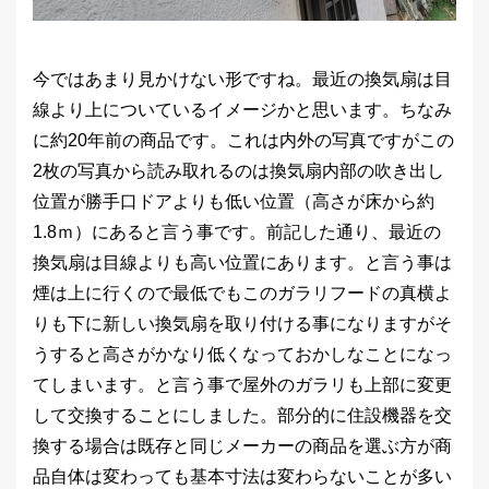
今ではあまり見かけない形ですね。最近の換気扇は目
線より上についているイメージかと思います。ちなみ
に約20年前の商品です。これは内外の写真ですがこの
2枚の写真から読み取れるのは換気扇内部の吹き出し
位置が勝手口ドアよりも低い位置（高さが床から約
1.8ｍ）にあると言う事です。前記した通り、最近の
換気扇は目線よりも高い位置にあります。と言う事は
煙は上に行くので最低でもこのガラリフードの真横よ
りも下に新しい換気扇を取り付ける事になりますがそ
うすると高さがかなり低くなっておかしなことになっ
てしまいます。と言う事で屋外のガラリも上部に変更
して交換することにしました。部分的に住設機器を交
換する場合は既存と同じメーカーの商品を選ぶ方が商
品自体は変わっても基本寸法は変わらないことが多い