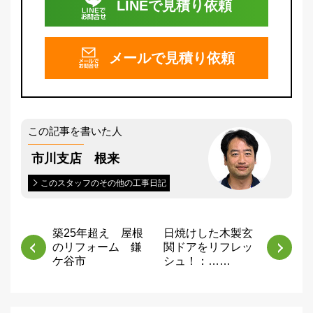
LINEで
見積り依頼
メールで
見積り依頼
この記事を書いた人
市川支店 根来
このスタッフのその他の工事日記
築25年超え 屋根
日焼けした木製玄
のリフォーム 鎌
関ドアをリフレッ
ケ谷市
シュ！：……