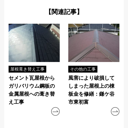
【関連記事】
屋根葺き替え工事
その他の工事
セメント瓦屋根から
風害により破損して
ガリバリウム鋼板の
しまった屋根上の棟
金属屋根への葺き替
板金を修繕：鎌ケ谷
え工事
市東初富