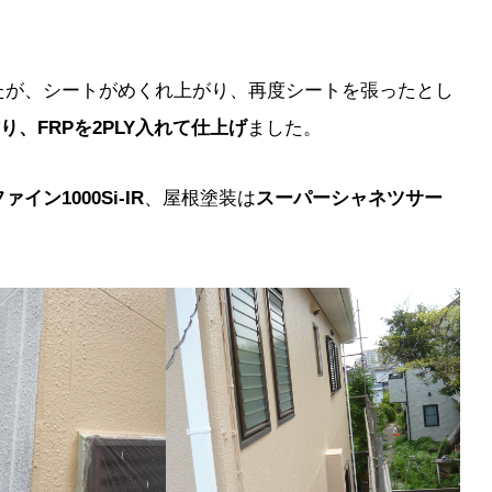
たが、シートがめくれ上がり、再度シートを張ったとし
り、FRPを2PLY入れて仕上げ
ました。
ン1000Si-IR
、屋根塗装は
スーパーシャネツサー