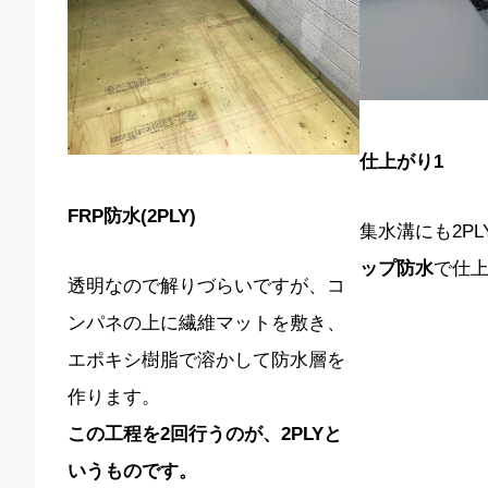
仕上がり1
FRP防水(2PLY)
集水溝にも2P
ップ防水
で仕
透明なので解りづらいですが、コ
ンパネの上に繊維マットを敷き、
エポキシ樹脂で溶かして防水層を
作ります。
この工程を2回行うのが、2PLYと
いうものです。