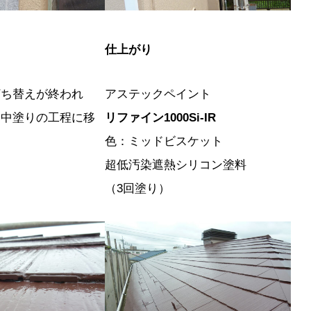
仕上がり
打ち替えが終われ
アステックペイント
、中塗りの工程に移
リファイン1000Si-IR
色：ミッドビスケット
超低汚染遮熱シリコン塗料
（3回塗り）