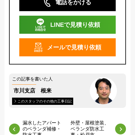
電話をかける
LINEで
見積り依頼
メールで
見積り依頼
この記事を書いた人
市川支店 根来
このスタッフのその他の工事日記
漏水したアパート
外壁・屋根塗装、
のベランダ補修・
ベランダ防水工
防水工事……
事：松戸市……