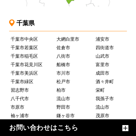
千葉県
千葉市中央区
大網白里市
浦安市
千葉市若葉区
佐倉市
四街道市
千葉市稲毛区
八街市
山武市
千葉市花見川区
船橋市
富里市
千葉市美浜区
市川市
成田市
千葉市緑区
松戸市
酒々井町
習志野市
柏市
栄町
八千代市
流山市
我孫子市
市原市
野田市
流山市
袖ヶ浦市
鎌ヶ谷市
茂原市
木更津市
白井市
長柄町
お問い合わせはこちら
東金市
印西市
長南町