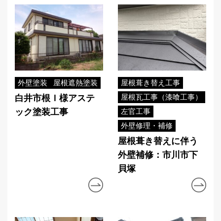
外壁塗装
屋根遮熱塗装
屋根葺き替え工事
屋根瓦工事（漆喰工事）
白井市根Ｉ様アステ
ック塗装工事
左官工事
外壁修理・補修
屋根葺き替えに伴う
外壁補修：市川市下
貝塚