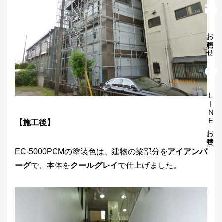
お問合わせ
LINEお問合せ
【施工後】
EC-5000PCMの塗装色は、建物の梁部分を
アイアンバ
ーグ
で、本体を
クールグレイ
で仕上げました。