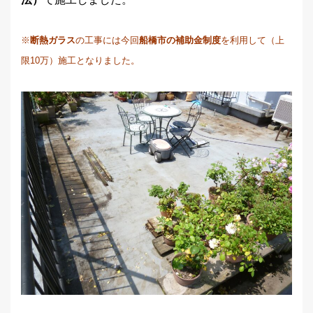
※
断熱ガラス
の工事には今回
船橋市の補助金制度
を利用して（上
限10万）施工となりました。