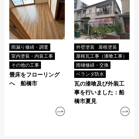
雨漏り修繕・調査
外壁塗装
屋根塗装
室内塗装・内装工事
屋根瓦工事（漆喰工事）
その他の工事
雨樋修繕・交換
ベランダ防水
畳床をフローリング
へ 船橋市
瓦の漆喰及び外装工
事を行いました：船
橋市夏見