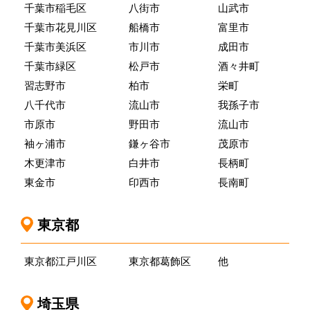
千葉市稲毛区
八街市
山武市
千葉市花見川区
船橋市
富里市
千葉市美浜区
市川市
成田市
千葉市緑区
松戸市
酒々井町
習志野市
柏市
栄町
八千代市
流山市
我孫子市
市原市
野田市
流山市
袖ヶ浦市
鎌ヶ谷市
茂原市
木更津市
白井市
長柄町
東金市
印西市
長南町
東京都
東京都江戸川区
東京都葛飾区
他
埼玉県