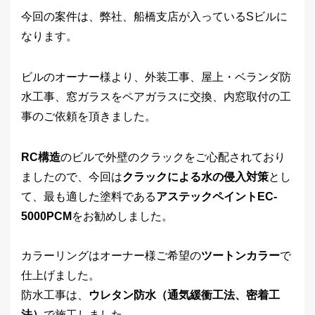
今回の案件は、弊社、船橋支店が入っているSビルに
なります。
ビルのオーナー様より、外装工事、屋上・ベランダ防
水工事、窓ガラスをペアガラスに交換、内窓取付の工
事のご依頼を頂きました。
RC構造
のビルで外壁のクラックをご心配されており
ましたので、今回は
クラックによる水の侵入対策
とし
て、最も適した塗料である
アステックペイントEC-
5000PCM
をお勧めしました。
カラーリングはオーナー様ご希望の
ツートンカラー
で
仕上げました。
防水工事は、
ウレタン防水（通気緩衝工法、密着工
法）
で施工しました。