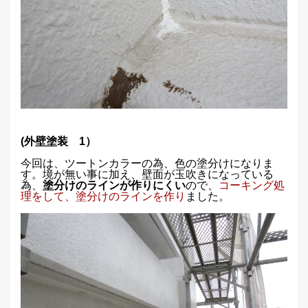
(外壁塗装 1）
今回は、ツートンカラーの為、色の塗分けになりま
す。境が無い事に加え、壁面が玉吹きになっている
為、
塗分けのラインが作りにくい
ので、
コーキング処
理をして、塗分けのラインを作り
ました。