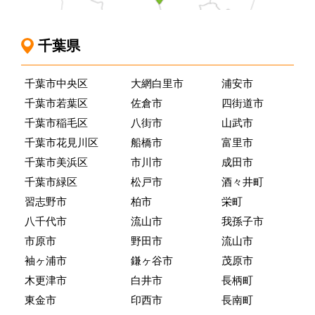
千葉県
千葉市中央区
大網白里市
浦安市
千葉市若葉区
佐倉市
四街道市
千葉市稲毛区
八街市
山武市
千葉市花見川区
船橋市
富里市
千葉市美浜区
市川市
成田市
千葉市緑区
松戸市
酒々井町
習志野市
柏市
栄町
八千代市
流山市
我孫子市
市原市
野田市
流山市
袖ヶ浦市
鎌ヶ谷市
茂原市
木更津市
白井市
長柄町
東金市
印西市
長南町