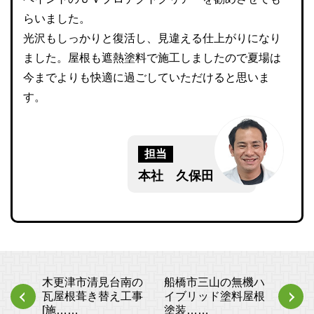
らいました。
光沢もしっかりと復活し、見違える仕上がりになり
ました。屋根も遮熱塗料で施工しましたので夏場は
今までよりも快適に過ごしていただけると思いま
す。
担当
本社 久保田
木更津市清見台南の
船橋市三山の無機ハ
瓦屋根葺き替え工事
イブリッド塗料屋根
[施……
塗装……