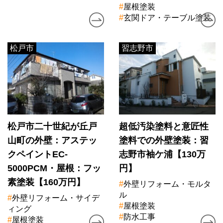
#
屋根塗装
#
玄関ドア・テーブル塗装
松戸市
習志野市
松戸市二十世紀が丘戸
超低汚染塗料と意匠性
山町の外壁：アステッ
塗料での外壁塗装：習
クペイントEC-
志野市袖ケ浦【130万
5000PCM・屋根：フッ
円】
素塗装【160万円】
#
外壁リフォーム・モルタ
ル
#
外壁リフォーム・サイデ
#
屋根塗装
ィング
#
防水工事
#
屋根塗装