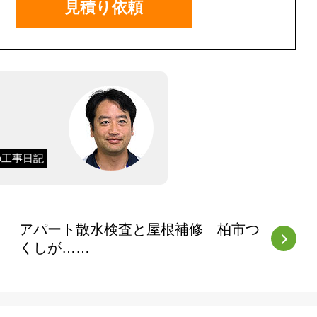
見積り依頼
の工事日記
アパート散水検査と屋根補修 柏市つ
くしが……