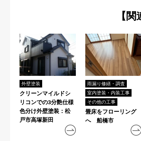
【関
外壁塗装
雨漏り修繕・調査
室内塗装・内装工事
クリーンマイルドシ
リコンでの3分艶仕様
その他の工事
色分け外壁塗装：松
畳床をフローリング
戸市高塚新田
へ 船橋市