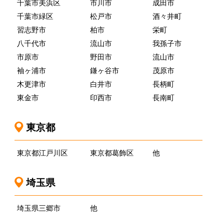
千葉市美浜区
市川市
成田市
千葉市緑区
松戸市
酒々井町
習志野市
柏市
栄町
八千代市
流山市
我孫子市
市原市
野田市
流山市
袖ヶ浦市
鎌ヶ谷市
茂原市
木更津市
白井市
長柄町
東金市
印西市
長南町
東京都
東京都江戸川区
東京都葛飾区
他
埼玉県
埼玉県三郷市
他