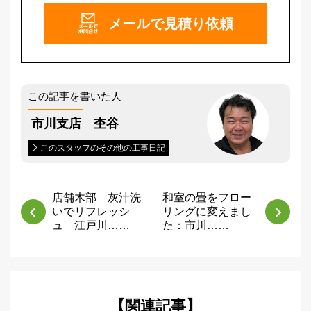
メールで
見積り依頼
この記事を書いた人
市川支店 杢谷
このスタッフのその他の工事日記
店舗木部 灰汁洗
和室の畳をフロー
いでリフレッシ
リングに変えまし
ュ 江戸川……
た：市川……
【関連記事】