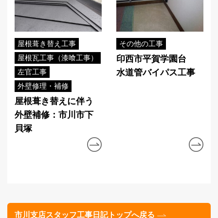
屋根葺き替え工事
その他の工事
屋根瓦工事（漆喰工事）
印西市平賀学園台
左官工事
水道管バイパス工事
外壁修理・補修
屋根葺き替えに伴う
外壁補修：市川市下
貝塚
市川支店スタッフ工事日記トップへ戻る