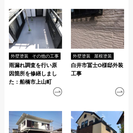
外壁塗装
その他の工事
外壁塗装
屋根塗装
雨漏れ調査を行い原
白井市冨士O様邸外装
因箇所を修繕しまし
工事
た：船橋市上山町