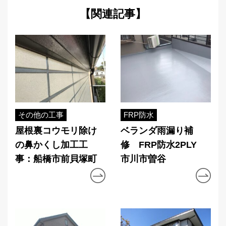
【関連記事】
その他の工事
FRP防水
屋根裏コウモリ除け
ベランダ雨漏り補
の鼻かくし加工工
修 FRP防水2PLY
事：船橋市前貝塚町
市川市曽谷