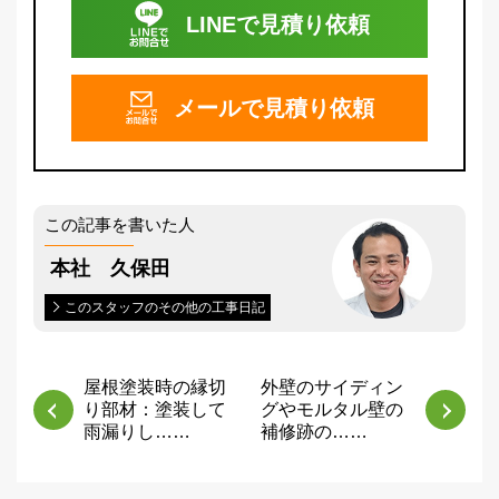
LINEで
見積り依頼
メールで
見積り依頼
この記事を書いた人
本社 久保田
このスタッフのその他の工事日記
屋根塗装時の縁切
外壁のサイディン
り部材：塗装して
グやモルタル壁の
雨漏りし……
補修跡の……