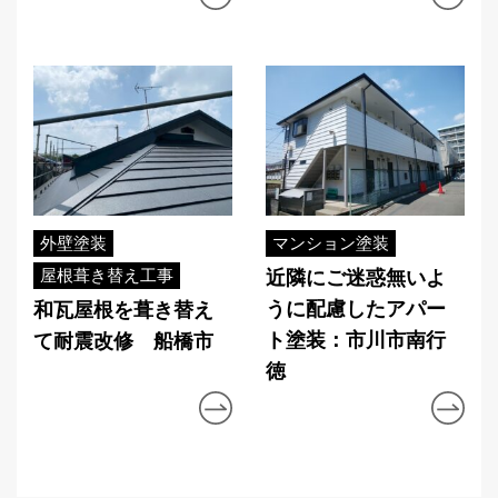
外壁塗装
マンション塗装
屋根葺き替え工事
近隣にご迷惑無いよ
うに配慮したアパー
和瓦屋根を葺き替え
ト塗装：市川市南行
て耐震改修 船橋市
徳