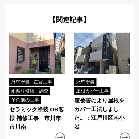
【関連記事】
外壁塗装
左官工事
外壁塗装
雨漏り修繕・調査
屋根カバー工事
その他の工事
雹被害により屋根を
カバー工法しまし
セラミック塗装 OB客
た。：江戸川区南小
様 補修工事 市川市
岩
市川南