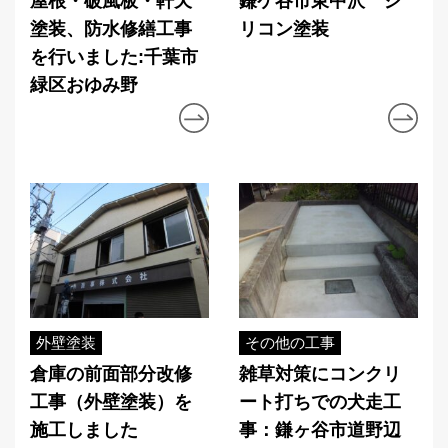
屋根・破風板・軒天
鎌ケ谷市東中沢 シ
塗装、防水修繕工事
リコン塗装
を行いました:千葉市
緑区おゆみ野
外壁塗装
その他の工事
倉庫の前面部分改修
雑草対策にコンクリ
工事（外壁塗装）を
ート打ちでの犬走工
施工しました
事：鎌ヶ谷市道野辺