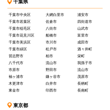
千葉県
千葉市中央区
大網白里市
浦安市
千葉市若葉区
佐倉市
四街道市
千葉市稲毛区
八街市
山武市
千葉市花見川区
船橋市
富里市
千葉市美浜区
市川市
成田市
千葉市緑区
松戸市
酒々井町
習志野市
柏市
栄町
八千代市
流山市
我孫子市
市原市
野田市
流山市
袖ヶ浦市
鎌ヶ谷市
茂原市
木更津市
白井市
長柄町
東金市
印西市
長南町
東京都