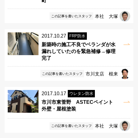
町
本社 大塚
この記事を書いたスタッフ
2017.10.27
FRP防水
新築時の施工不良でベランダが水
漏れしていたのを緊急補修→修理
完了
市川支店 根来
この記事を書いたスタッフ
2017.10.17
ウレタン防水
市川市東菅野 ASTECペイント
外壁・屋根塗装
本社 大塚
この記事を書いたスタッフ