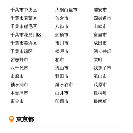
千葉市中央区
大網白里市
浦安市
千葉市若葉区
佐倉市
四街道市
千葉市稲毛区
八街市
山武市
千葉市花見川区
船橋市
富里市
千葉市美浜区
市川市
成田市
千葉市緑区
松戸市
酒々井町
習志野市
柏市
栄町
八千代市
流山市
我孫子市
市原市
野田市
流山市
袖ヶ浦市
鎌ヶ谷市
茂原市
木更津市
白井市
長柄町
東金市
印西市
長南町
東京都