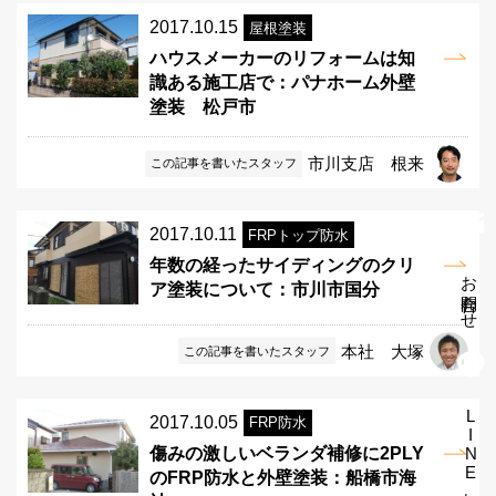
2017.10.15
屋根塗装
ハウスメーカーのリフォームは知
識ある施工店で：パナホーム外壁
塗装 松戸市
市川支店 根来
この記事を書いたスタッフ
2017.10.11
FRPトップ防水
年数の経ったサイディングのクリ
お問合わせ
ア塗装について：市川市国分
本社 大塚
この記事を書いたスタッフ
LINEお問合せ
2017.10.05
FRP防水
傷みの激しいベランダ補修に2PLY
のFRP防水と外壁塗装：船橋市海