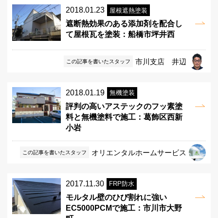
2018.01.23
屋根遮熱塗装
遮断熱効果のある添加剤を配合し
て屋根瓦を塗装：船橋市坪井西
市川支店 井辺
この記事を書いたスタッフ
2018.01.19
無機塗装
評判の高いアステックのフッ素塗
料と無機塗料で施工：葛飾区西新
小岩
オリエンタルホームサービス
この記事を書いたスタッフ
2017.11.30
FRP防水
モルタル壁のひび割れに強い
EC5000PCMで施工：市川市大野