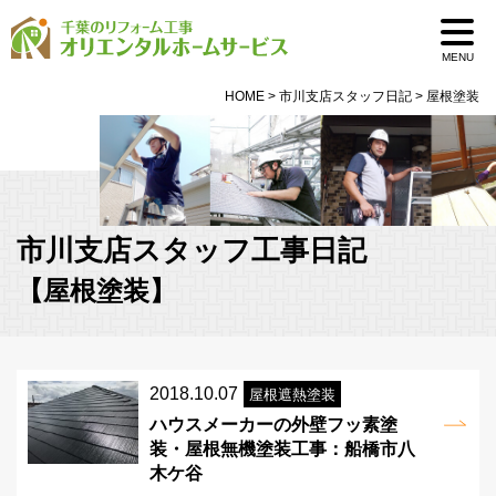
MENU
HOME
>
市川支店スタッフ日記
>
屋根塗装
市川支店スタッフ工事日記
【屋根塗装】
2018.10.07
屋根遮熱塗装
ハウスメーカーの外壁フッ素塗
装・屋根無機塗装工事：船橋市八
木ケ谷